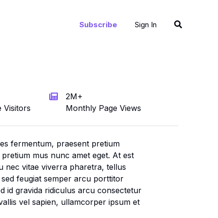
Search
Subscribe
Sign In
2M+
Visitors
Monthly Page Views
ies fermentum, praesent pretium
t pretium mus nunc amet eget. At est
u nec vitae viverra pharetra, tellus
t sed feugiat semper arcu porttitor
d id gravida ridiculus arcu consectetur
vallis vel sapien, ullamcorper ipsum et