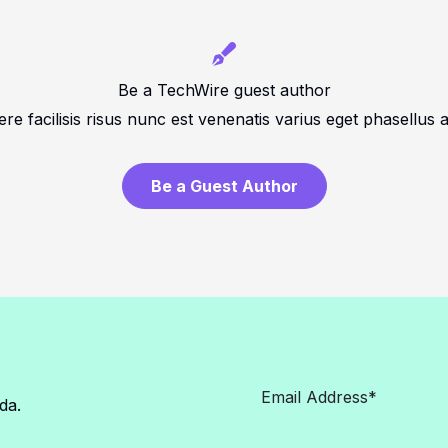
Be a TechWire guest author
re facilisis risus nunc est venenatis varius eget phasellus 
Be a Guest Author
da.