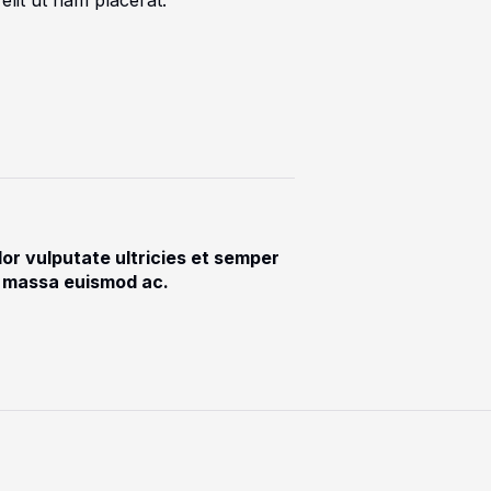
elit ut nam placerat.
lor vulputate ultricies et semper
at massa euismod ac.​