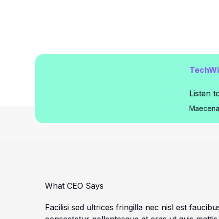
TechWir
Listen t
Maecenas
What CEO Says​
Facilisi sed ultrices fringilla nec nisl est fauci