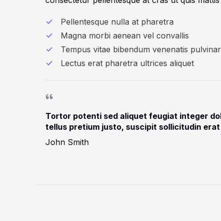
consectetur pellentesque at cras ut quis mattis 
Pellentesque nulla at pharetra
Magna morbi aenean vel convallis
Tempus vitae bibendum venenatis pulvinar
Lectus erat pharetra ultrices aliquet
Tortor potenti sed aliquet feugiat integer do
tellus pretium justo, suscipit sollicitudin er
John Smith