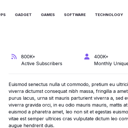
PPS
GADGET
GAMES
SOFTWARE
TECHNOLOGY
800K+
400K+
Active Subscribers
Monthly Unique 
Euismod senectus nulla ut commodo, pretium eu ultric
viverra dictumst consequat nibh massa, fringilla a ame
purus lacus, urna sit mauris parturient viverra a, sed e
viverra gravida orci, in eu odio mauris mauris, mattis a
euismod a pharetra amet, leo non sit et egestas euismo
vitae est semper ultrices cras vulputate dictum leo con
augue hendrerit duis.